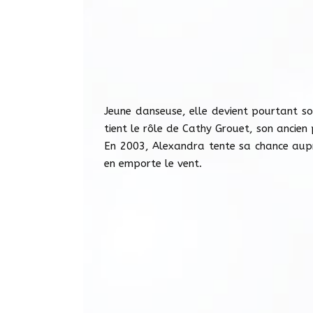
Ses Débuts
Jeune danseuse, elle devient pourtant sol
tient le rôle de Cathy Grouet, son ancien
En 2003, Alexandra tente sa chance aup
en emporte le vent.
Ses Projets